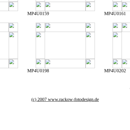
MP4U0159
MP4U0161
MP4U0198
MP4U0202
(c) 2007 www.rackow-fotodesign.de