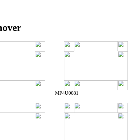
nover
MP4U0081