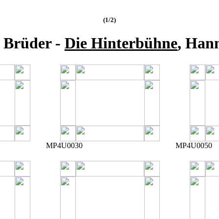
(1/2)
 Brüder -
Die Hinterbühne
, Han
MP4U0030
MP4U0050