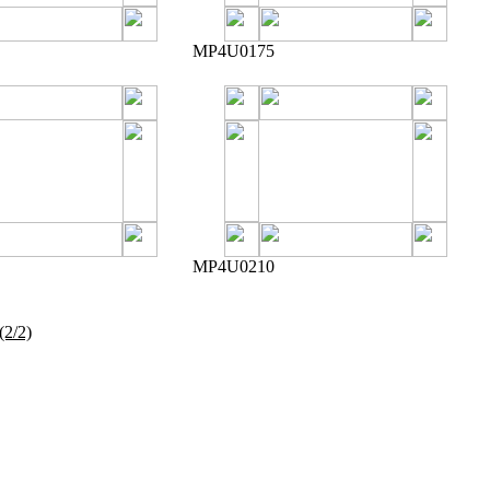
MP4U0175
MP4U0210
(2/2)